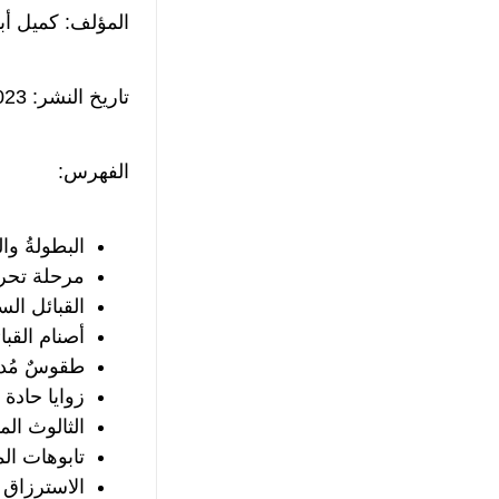
المؤلف: كميل أ
تاريخ النشر: 1/3/2023
الفهرس:
البطولةُ وا
مرحلة تحر
القبائل الس
أصنام القبا
طقوسٌ مُد
زوايا حادة
الثالوث ال
تابوهات ال
الاسترزاق