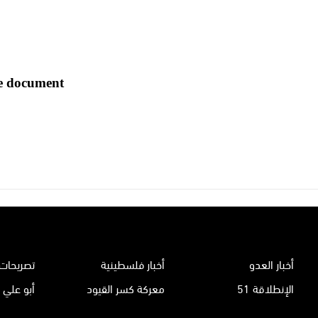
أخبار العدو
أخبار فلسطينية
تصريحات 
الإنطلاقة 51
معركة كسر القيود
أبو علي