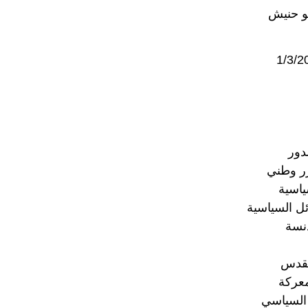
بو حنيش
لدور
ر وطني
ياسية
ئل السياسية
نسة
مقدس
معركة
 السياسي