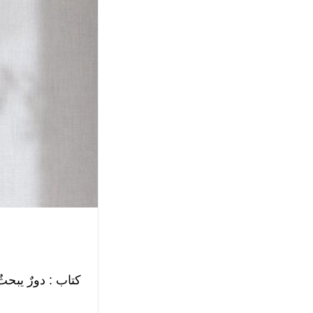
كتاب : دورٌ يبح