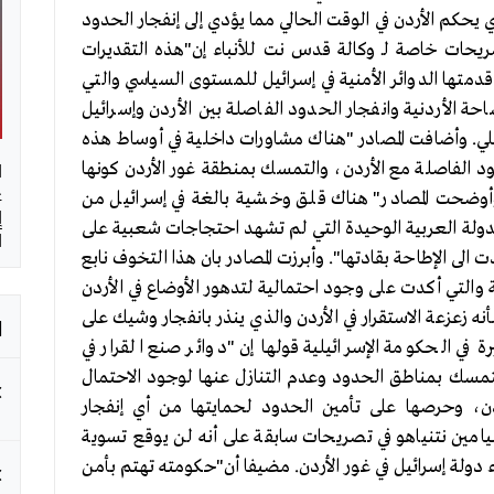
 يحكم الأردن في الوقت الحالي مما يؤدي إلى إنفجار الحدود
صريحات خاصة لـ وكالة قدس نت للأنباء إن"هذه التقديرات
تها الدوائر الأمنية في إسرائيل للمستوى السياسي والتي
حة الأردنية وانفجار الحدود الفاصلة بين الأردن وإسرائيل
يلي. وأضافت المصادر "هناك مشاورات داخلية في أوساط هذه
ا
د الفاصلة مع الأردن، والتمسك بمنطقة غور الأردن كونها
غ
. وأوضحت المصادر" هناك قلق وخشية بالغة في إسرائيل من
إ
 الدولة العربية الوحيدة التي لم تشهد احتجاجات شعبية على
ا
 الى الإطاحة بقادتها". وأبرزت المصادر بان هذا التخوف نابع
ة والتي أكدت على وجود احتمالية لتدهور الأوضاع في الأردن
ا
عزعة الاستقرار في الأردن والذي ينذر بانفجار وشيك على
في الحكومة الإسرائيلية قولها إن "دوائر صنع القرار في
تمسك بمناطق الحدود وعدم التنازل عنها لوجود الاحتمال
ردن، وحرصها على تأمين الحدود لحمايتها من أي إنفجار
نيامين نتنياهو في تصريحات سابقة على أنه لن يوقع تسوية
ء دولة إسرائيل في غور الأردن. مضيفا أن"حكومته تهتم بأمن