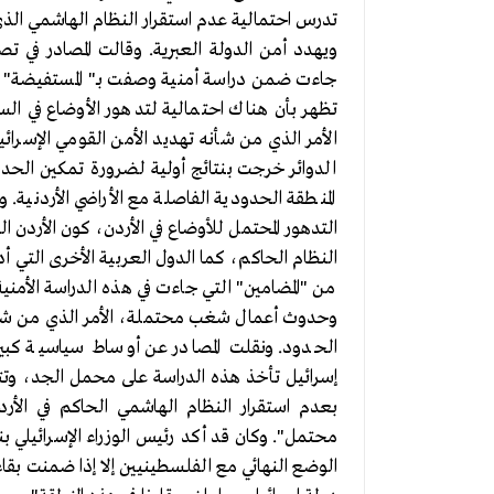
تدرس احتمالية عدم استقرار النظام الهاشمي الذي
ويهدد أمن الدولة العبرية. وقالت المصادر في ت
جاءت ضمن دراسة أمنية وصفت بـ" المستفيضة" قدم
تظهر بأن هناك احتمالية لتدهور الأوضاع في السا
الأمر الذي من شأنه تهديد الأمن القومي الإسرائ
الدوائر خرجت بنتائج أولية لضرورة تمكين الحدو
المنطقة الحدودية الفاصلة مع الأراضي الأردنية
التدهور المحتمل للأوضاع في الأردن، كون الأردن
النظام الحاكم، كما الدول العربية الأخرى التي أدت
من "المضامين" التي جاءت في هذه الدراسة الأمني
وحدوث أعمال شغب محتملة، الأمر الذي من شأنه ز
الحدود. ونقلت المصادر عن أوساط سياسية كبيرة 
إسرائيل تأخذ هذه الدراسة على محمل الجد، وت
بعدم استقرار النظام الهاشمي الحاكم في الأ
محتمل". وكان قد أكد رئيس الوزراء الإسرائيلي ب
الوضع النهائي مع الفلسطينيين إلا إذا ضمنت بقا