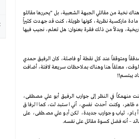
ناك نخبة من مقاتلي الجبهة الشعبية، بل "يحررها مقاتلو
ادة ماركسية نظرية، كونها طويلة، كنت قد جهدت كثيراً
يخية، وبدلاً من ذلك فقرة بعنوان: هل تعلم، نجيب فيها
مدققاً ومتوقفاً عند كل نقطة أو فاصلة، كان الرفيق حمدي
الوقت، معلقاً هنا وهناك بملاحظات سريعة لافتة، أضافت
اد يبتسم!!
، كنت منهمكاً في النظر إلى جوارب الرفيق أبو علي مصطفى،
اء ظاهر، وكنت أحدث نفسي، أني استبدلت، كما الرفاق
ل أيام، ثياب وجوارب جديدة، لكن أبو علي مصطفى، على
قائد – أنه فضل كسوة مقاتل على نفسه.