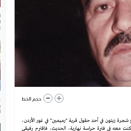
ا
ا
ت
حجم الخط
ف
و
ا
 شجرة زيتون في أحد حقول قرية "رميمين" في غور الأردن،
رفيق الذي كنت معه في فترة حراسة نهارية، الحديث، فاقترح رفيقي