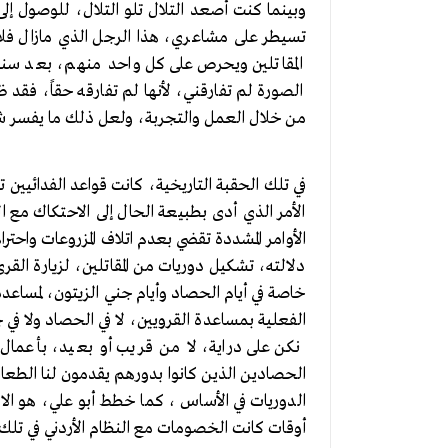
وبينما كنت أصعد التلال تلو التلال، للوصول 
تسيطر على مشاعري، هذا الرجل الذي مازال فلاح
المقاتلين ويحرص على كل واحد منهم، بعد سن
الصورة لم تفارقني، لأنها لم تفارقه حقاً، فقد ظل
من خلال العمل والتجربة، ولعل ذلك ما يفسر شع
في تلك الحقبة التاريخية، كانت قواعد الفدائيين
الأمر الذي أدى بطبيعة الحال إلى الاحتكاك مع ا
الأوامر المشددة تقضي بعدم اتلاف المزروعات واحتر
دلالته، تشكيل دوريات من المقاتلين، لزيارة ال
خاصة في أيام الحصاد وأيام جني الزيتون، لمساعد
الفعلية بمساعدة القرويين، لا في الحصاد ولا في
نكن على دراية، لا من قريب أو بعيد، بأعمال
الحصادين الذين كانوا بدورهم يقدمون لنا الطعام
الدوريات في الأساس ، كما خطط أبو علي، هو الال
أوقات كانت الخصومات مع النظام الأردني في تلك 