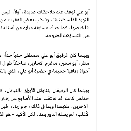
أبو علي توقف عند ملاحظات عديدة، أولاً، ليس ه
الثورة الفلسطينية"، وشطب بعض الفقرات من م
بتلخيصها، كما حذف مسابقة عبارة عن أسئلة تار
على التساؤلات المطروحة.
وبينما كان الرفيق أبو علي مصطفى جدياً جداً، 
مطر، أبو سمير، منفرج الاسارير، ضاحكاً طوال 
أجواءً رفاقية حميمة في حضرة أبو علي، الذي بالك
وبينما كان الرفيقان يتناولان الأوراق بالتبادل
احداهن كانت قد تفتقت عند الأصابع عن إهتر
الآخرين، ملابسنا وبما في ذلك، جواربنا، قب
الأغلب، لم يصله الدور بعد، لكن الأكيد – هو ال