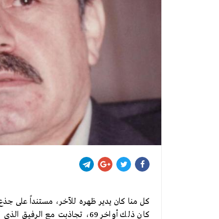
كل منا كان يدير ظهره للآخر، مستنداً على جذع
كان ذلك أواخر 69، تجاذبت مع ال