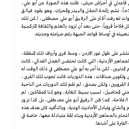
إلى قاعدتي في أحراش جرش، ظلت هذه الصورة عن أبو علي،
اً، نشم رائحة الحقل والبيدر والمحراث، وهو يقود فيالق
وات تعرفت أكثر على الرفيق أبو علي مصطفى، لكن تلك
 فلاحاً قروياً، حتى بعد أن تزود بالعلم والثقافة الماركسية
بيته في أوساط قواعد الجبهة رغم صرامته وجديته.
 تنتشر على طول غور الاردن ، وسط قرى وأرياف تلك المنطقة،
لجماهير الأردنية، التي كانت تحتضن العمل الفدائي، كانت
ام المدنيين، لكن ما أمر به أبو علي مصطفى في ذلك الوقت له
قرى وتكوين صداقات، هذه الدوريات كانت تجوب تلك القرى،
ة القرويين، ولكن بصدق، لم تقم تلك الدوريات من الناحية
 جني المحاصيل، لسبب بسيط للغاية، وهو إننا كمقاتلين، لم
 الفلاحة، كما ظن الرفيق أبو علي مصطفى، بل كنا نزور
 والشاي وتبادل الأحاديث الودية، وبالتأكيد كان هدف هذه
تحام بالجماهير الأردنية وبناء ثقة متبادلة معها، خاصة في
الفترة على أشدها.