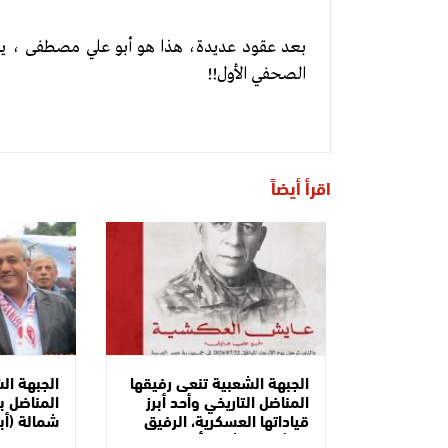
بعد عقود عديدة، هذا هو أبو علي مصطفى ، ي
الصحفي الأول!!
اقرأ أيضاً
الجبهة الشعبية تنعى رفيقها
الجبهة ال
المناضل التاريخي وأحد أبرز
المناضل با
قياداتها العسكرية، الرفيق
شمالة (أب
عايش العكشية "أبو علي