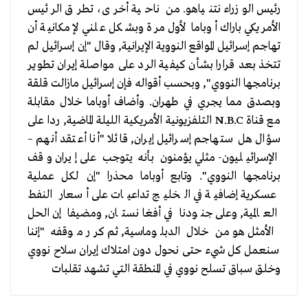
رئيس الوزراء نتنياهو. من ناحية أخرى، تطرق الرئيس
الأمريكي باراك أوباما لأول مرة وبشكل علني لإمكانية أن
تهاجم إسرائيل المواقع النووية الإيرانية, وقال "إن إسرائيل لم
تتخذ بعد قرارا بشأن كيفية الرد على مواصلة إيران تطوير
برنامجها النووي", وبحسب أقواله فإن إسرائيل مازالت قلقة
وبصدق مما يجري في طهران. وأضاف أوباما خلال مقابلة
مع قناة N.B.C التلفزيونية الأمريكية الليلة الماضية, ردا على
سؤال هل ستهاجم إسرائيل إيران, قائلا "أنا أعتقد أنهم –
الإسرائيليون- مثلي يؤمنون بأنه يتوجب على إيران وقف
برنامجها النووي". وتابع أوباما محذرا "إن لكل عملية
عسكرية إضافية في الخليج تداعيات على أسعار النفط
العالمية, وعلى جنودنا في أفغانستان, ومضيفا إن الحل
الأمثل هو من خلال الدبلوماسية, ثم كرر موقفه "إننا
سنعمل كل شيء حتى نحول دون امتلاك إيران سلاح نووي
وخلق سباق تسلح نووي في المنطقة التي تشهد تقلبات