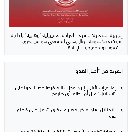
الجبهة الشعبية: تصنيف القيادة الفنزويلية "إرهابية" بلطجة
أمريكية مكشوفة.. والإرهابي الحقيقي هو من يحرق
الشعوب ويدعم حرب الإبادة
المزيد من "أخبار العدو"
إعلام إسرائيلي: إيران وحزب الله فرضا حصاراً بحرياً على
"إسرائيل" قبل أن يطلقا أي صاروخ
الاحتلال يعلن فرض حصار عسكري شامل على قطاع
غزة
معركة "طوفان الأقصى": 800 قتيل و2400 جريح