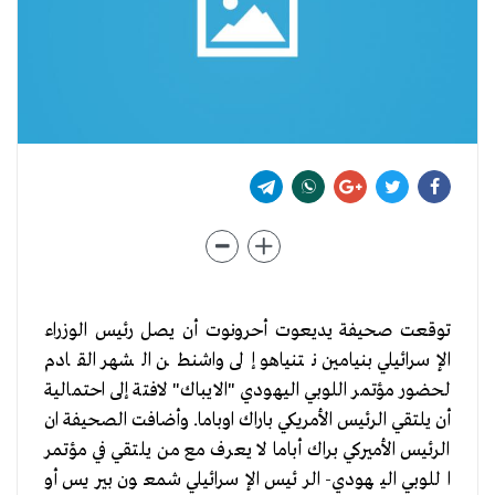
توقعت صحيفة يديعوت أحرونوت أن يصل رئيس الوزراء
الإسرائيلي بنيامين نتنياهو إلى واشنطن الشهر القادم
لحضور مؤتمر اللوبي اليهودي "الايباك" لافتة إلى احتمالية
أن يلتقي الرئيس الأمريكي باراك اوباما. وأضافت الصحيفة ان
الرئيس الأميركي براك أباما لا يعرف مع من يلتقي في مؤتمر
اللوبي اليهودي- الرئيس الإسرائيلي شمعون بيريس أو