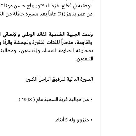
الوطنية في قطاع غزة الدكتور رباح حسن مهنا " أ
عن عمر يناهز (71) عاماً بعد مسيرة حافلة من النضال على صعيد العمل الوطني والمجتمعي والصحي.
ونعت الجبهة الشعبية القائد الوطني والإنساني ا
والمقاومة، منحازاً للفئات الفقيرة والمهمشة والمرأ
بمحاربته الصارمة للفساد والمفسدين، ومطالبته
المتنفذين.
السيرة الذاتية للرفيق الراحل الكبير:
• من مواليد قرية المسمية عام ( 1948 ) .
• متزوج وله 5 أبناء.