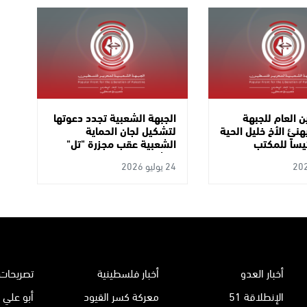
ن العام للجبهة
الجبهة الشعبية تجدد دعوتها
هنئ الأخ خليل الحية
لتشكيل لجان الحماية
ئيساً للمكتب
الشعبية عقب مجزرة "تل"
لحركة حماس
وتشيد بعملية إطلاق النار
24 يوليو 2026
البطولية شمال الضفة
أخبار العدو
أخبار فلسطينية
تصريحات 
الإنطلاقة 51
معركة كسر القيود
أبو علي