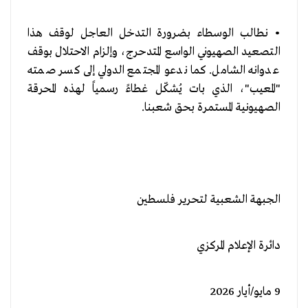
• نطالب الوسطاء بضرورة التدخل العاجل لوقف هذا
التصعيد الصهيوني الواسع المتدحرج، وإلزام الاحتلال بوقف
عدوانه الشامل. كما ندعو المجتمع الدولي إلى كسر صمته
"المعيب"، الذي بات يُشكّل غطاءً رسمياً لهذه المحرقة
الصهيونية المستمرة بحق شعبنا.
الجبهة الشعبية لتحرير فلسطين
دائرة الإعلام المركزي
9 مايو/أيار 2026