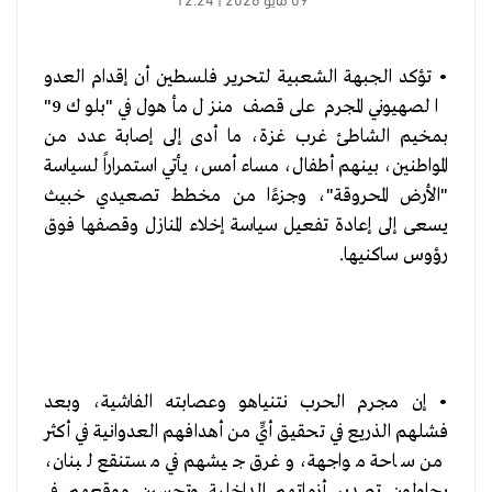
• تؤكد الجبهة الشعبية لتحرير فلسطين أن إقدام العدو
الصهيوني المجرم على قصف منزل مأهول في "بلوك 9"
بمخيم الشاطئ غرب غزة، ما أدى إلى إصابة عدد من
المواطنين، بينهم أطفال، مساء أمس، يأتي استمراراً لسياسة
"الأرض المحروقة"، وجزءًا من مخطط تصعيدي خبيث
يسعى إلى إعادة تفعيل سياسة إخلاء المنازل وقصفها فوق
رؤوس ساكنيها.
• إن مجرم الحرب نتنياهو وعصابته الفاشية، وبعد
فشلهم الذريع في تحقيق أيٍّ من أهدافهم العدوانية في أكثر
من ساحة مواجهة، وغرق جيشهم في مستنقع لبنان،
يحاولون تصدير أزماتهم الداخلية وتحسين موقعهم في