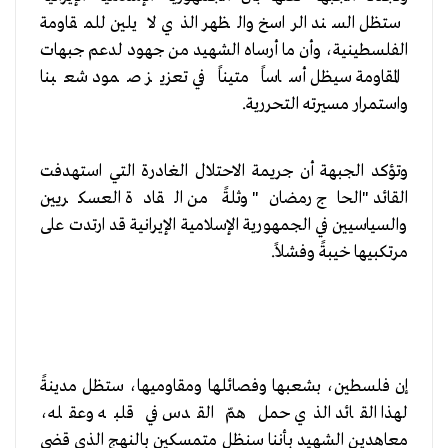
ستظل السند الراسخ والظهر الذي لا يلين للمقاومة
الفلسطينية، وأن ما أرساه الشهيد من جهود لدعم جبهات
المقاومة سيظل أساساً متيناً في تعزيز صمود شعبنا
واستمرار مسيرته التحررية.
وتؤكد الجبهة أن جريمة الاحتلال الغادرة التي استهدفت
القائد "الحاج رمضان" وثلةً من القادة العسكريين
والسياسيين في الجمهورية الإسلامية الإيرانية قد ارتدت على
مرتكبيها خيبةً وفشلاً.
إن فلسطين، بشعبها وفصائلها ومقاوميها، ستظل مدينةً
لهذا القائد الذي حمل همّ القدس في قلبه وعقله،
معاهدين الشهيد بأننا سنظل متمسكين بالنهج الذي قضى