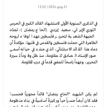
21 يونيو 2026 | 12:52
في الذكرى السنوية الأولى لاستشهاد القائد الكبير في الحرس
الثوري الإيراني، سعيد إيزدي (الحاج رمضان)، تجدّد
الجبهة الشعبية لتحرير فلسطين عهد الوفاء لروحه
الطاهرة التي حملت فلسطين والقدس في قلبها، مؤكدةً أن
دماء هذا القائد الاستثنائي، الذي جسّد في حياته أسمى
صور الإسناد الصادق للمقاومة، ستظل وقوداً لمسيرة
التحرير، وعهداً راسخاً للمضي قدماً في درب المقاومة.
لم يكن الشهيد "الحاج رمضان" قائداً محورياً فحسب؛
فقد كان أيضاً جسراً حياً وركيزةً أساسيةً في بناء منظومة