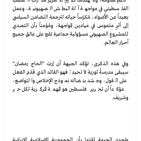
دعم المقاومة، ومهندساً كبيراً لتعزيز قدرات الشعب
الفلسطيني في مواجهة آلة البطش الصهيونية، وعمل
بعيداً عن الأضواء، مُكرّساً حياته لترجمة التضامن السياسي
إلى أثرٍ ملموس في ميادين المواجهة، ومُؤمناً بأن التصدي
للمشروع الصهيوني مسؤولية جماعية تقع على عاتق جميع
أحرار العالم.
وفي هذه الذكرى، تؤكد الجبهة أن إرث "الحاج رمضان"
سيبقى مدرسةً ثورية لا تحيد؛ فهو القائد الذي قدّم الفعل
على القول، وجسّد بنضاله نموذج الإخلاص والتواضع،
مؤكداً أن تحرير فلسطين هو المهمة المركزية لكل حر
وشريف.
وتجدد الجبهة ثقتها بأن الجمهورية الإسلامية الإيرانية