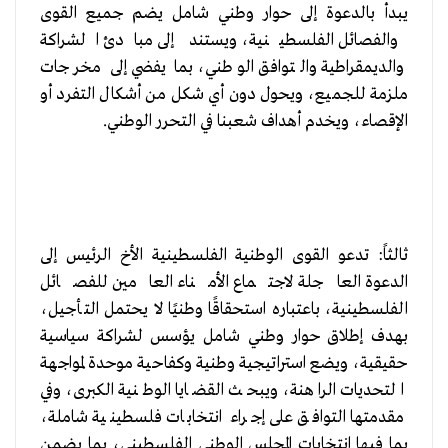
يبدأ بالدعوة إلى حوار وطني شامل يضم جميع القوى
والفصائل الفلسطينية، ويستند إلى مبادئ الشراكة
والديمقراطية والتوافق الوطني، بما يفضي إلى مخرجات
ملزمة للجميع، ويحول دون أي شكل من أشكال التفرد أو
الإقصاء، ويخدم أهداف شعبنا في التحرر الوطني.
ثالثاً: تدعو القوى الوطنية الفلسطينية الأخ الرئيس إلى
الدعوة العاجلة لاجتماع الأمناء العامين للفصائل
الفلسطينية، باعتباره استحقاقًا وطنيًا لا يحتمل التأجيل،
بهدف إطلاق حوار وطني شامل يؤسس لشراكة سياسية
حقيقية، ويضع استراتيجية وطنية وكفاحية موحدة لمواجهة
التحديات الراهنة، ويبحث القضايا الوطنية الكبرى، وفي
مقدمتها التوافق على إجراء انتخابات فلسطينية شاملة،
بما فيها انتخابات المجلس الوطني الفلسطيني، بما يضمن