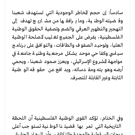
سادساً: إن حجم المخاطر الوجودية التي تستهدف شعبنا
وقضيته الوطنية، وما يرافقها من مشاريع تهدف إلى
التهجير والتطهير العرقي والضم وتصفية الحقوق الوطنية
الفلسطينية، يفرض على الجميع تغليب المصلحة الوطنية
العليا، وتوحيد الصفوف والطاقات، والتوافق على برنامج
سياسي وكفاحي موحد يشكل مرجعية وطنية جامعة في
مواجهة المشروع الإسرائيلي، ويعزز صمود شعبنا، ويحمي
أرضه وهويته ومقدساته، ويدافع عن حقوقه الوطنية
الثابتة وغير القابلة للتصرف.
وفي الختام، تؤكد القوى الوطنية الفلسطينية أن اللحظة
التاريخية التي تمر بها قضيتنا الوطنية تستوجب أعلى
درجات المسؤولية والوحدة والتكاتف، وأن الرهان الحقيقي