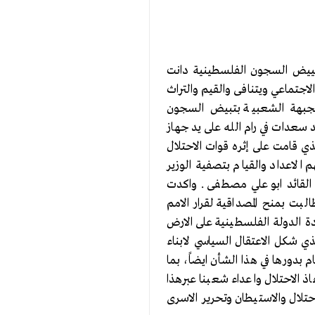
بييض السجون الفلسطينية دانت
اجتماعي ويتنافى والقيم والتراث
 الجبهة الشعبية بتبيض السجون
 سعدات في رام الله على يد جهاز
ة الامنية للسلطة الفلسطينية في الخامس عشر من كانون الثاني يناير للعام 2002، والذي قامت على إثره قوات الاحتلال
الاعداد والقيام بتصفية الوزير
 القائد ابو علي مصطفى . واكدت
بت بمنح المصداقية لقرار الامم
ة الدولة الفلسطينية على الارض
ذي شكل الاعتقال السياسي لابناء
م بدورها في هذا الشأن ايضاً، بما
ذ الاحتلال واعداء شعبنا عبرهذا
تلال والاستيطان وتحرير الاسرى