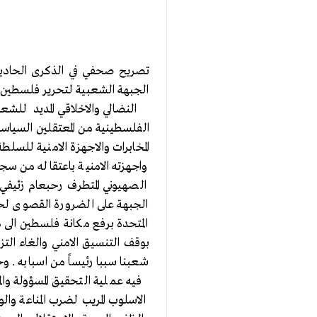
تصريح صحفي في الذكرى الحادية
الجبهة الشعبية لتحرير فلسطين ال
النضالي والاخلاقي المديد لل
الفلسطينية من المعتقلين السياسي
واجهزته الامنية باعتقاله من سج
الصهيوني المتطرف رحبعام زئيفي 
الجبهة على الضرورة القصوى لحما
المتحدة برفع مكانة فلسطين الى 
بوقف التنسيق الامني والغاء التز
شعبنا سببا رئيساً من اسبابه . وح
فيه عملية التحقيق المسؤولة وا
الاسلوب المريب لضرب المناعة و