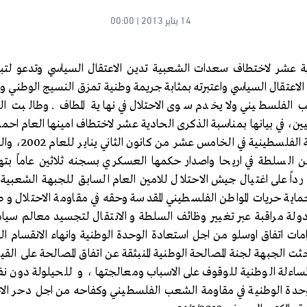
14 يناير 2013 | 00:00
 عشر لاختطاف سعدات الشعبية تدين الاعتقال السياسي وتدعو لت
اعتقال السياسي واعتبرته بمثابة جريمة وطنية تمزق النسيج الوطني وال
شعب الفلسطيني ولا يخدم سوى الاحتلال في نهاية المطاف . وطالبت
ين، في بيانها بمناسبة الذكرى الحادية عشر لاختطاف امينها العام احمد
المخابرات والاجهز
ن السلطة في اريحا واصدار حكمها العسكري بسجنه ثلاثين عاماً بتهم 
رداً على اغتيال جيش الاحتلال للامين العام السابق للجبهة الشعبية
ية حريات المواطن الفلسطيني المقدسة وحقه في مقاومة الاحتلال و طال
دولة مراقبة عبر تغيير وظائف السلطة و الانتقال لتجسيد معالم سياد
امات اتفاق اوسلو من اجل استعادة الوحدة الوطنية وانهاء الانقسام ال
ثت الجبهة لجنة المصالحة الوطنية المنبثقة عن اتفاق المصالحة على القيا
لمساءلة الوطنية للوقوف على الاسباب ومعالجتها ، و للحيلولة دون نفا
الوحدة الوطنية في مقاومة الشعب الفلسطيني وكفاحه من اجل دحر الاح