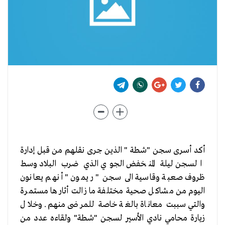
أكد أسرى سجن "شطة " الذين جرى نقلهم من قبل إدارة
السجن ليلة المنخفض الجوي الذي ضرب البلاد وسط
ظروف صعبة وقاسية الى سجن " ريمون " أنهم يعانون
اليوم من مشاكل صحية مختلفة ما زالت أثارها مستمرة
والتي سببت معاناة بالغة خاصة للمرضى منهم. وخلال
زيارة محامي نادي الأسير لسجن "شطة" ولقاءه عدد من