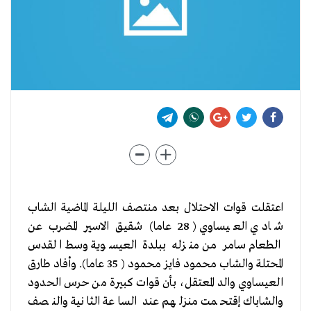
اعتقلت قوات الاحتلال بعد منتصف الليلة الماضية الشاب
شادي العيساوي ( 28 عاما) شقيق الاسير المضرب عن
الطعام سامر من منزله ببلدة العيسوية وسط القدس
المحتلة والشاب محمود فايز محمود ( 35 عاما). وأفاد طارق
العيساوي والد المعتقل، بأن قوات كبيرة من حرس الحدود
والشاباك إقتحمت منزلهم عند الساعة الثانية والنصف