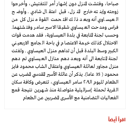
صباحا، وفتشت المنزل دون إشهار أمر للتفتيش، وأخرجوا
زوجته وإبنته خارج المنزل، قبل اعتقال شادي. وأوضح
العيساوي أنه وبعد ذلك اقتحمت القوة منزل كل من
فراس ومدحت العيساوي شقيقا الاسير سامر وفتشتهما.
وحسب لجنة المتابعة في بلدة العيساوية، فقد هدمت قوات
الاحتلال كذلك خيمة الاعتصام في باحة الجامع الاربعيني
الكبير وسط البلدة قبل أن تداهم منزل العيساوي . ولفتت
لجنة المتابعة الى أنه وبعد دهم منازل العيساوي تم دهم
منزل مجاور لعائلة العيساوي واعتقال الشاب محمود فايز
محمود ( 35 عاما). يذكر أن عائلة الأسير المقدسي المضرب عن
الطعام لليوم الـ٢٠٩ سامر العيساوي، تتعرض وكافة سكان
القرية لحملة إسرائيلية متواصلة منذ شهرين نتيجة قمع
الفعاليات التضامنية مع الأسرى المضربين عن الطعام
اقرأ أيضاً