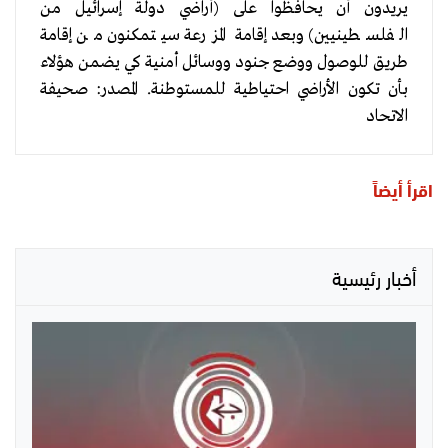
يريدون أن يحافظوا على (أراضي دولة إسرائيل من
الفلسطينيين) وبعد إقامة المزرعة سيتمكنون من إقامة
طريق للوصول ووضع جنود ووسائل أمنية كي يضمن هؤلاء
بأن تكون الأراضي احتياطية للمستوطنة. المصدر: صحيفة
الاتحاد
اقرأ أيضاً
أخبار رئيسية