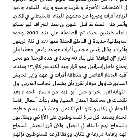
في الانتخابات الأخيرة, وتقريبا جميع وزراء الليكود جاءوا
لزيارة أفرات وعبروا عن دعمهم للبناء الاستيطاني في المكان,
وأثمر هذا الضغط قبل شهرين بعد اعتراف اليونسكو
بالفلسطينيين حيث تم المصادقة على بناء 2000 وحدة
استيطانية جديدة في المناطق المحتلة منها 277 في تلة الزيتون
وأفرات. وقال رئيس مجلس أفرات عوديد رفيفي معقبا على
القرار "إن الموافقة على بناء 40 وحدة في هذه المرحلة هو محل
إجماع داخل إسرائيل وهو قرار جيد لكنه غير كافي"!! وعندما
أقيم الجدار الفاصل في منطقة أفرات في عهد وزير الجيش
السابق شاؤول موفاز تقرر بأن يشمل الجانب الغربي, وفي
النهاية تقرر إخراج جبل أبو زيد من مسار الجدار بعد
نقاشات في محكمة العدل العليا, وقد بدأت أعمال إقامة
الجدار في المكان ولكنها لم تكتمل. ومنذ قرار رسم خطوط
الجدار يصعد كل مرة المستوطنون على الأراضي ويطالبون
بالسماح لهم بالبناء في الجبل, والآن قرر الجيش السماح
لهم بإقامة مزرعة في المكان, ووفقا لمزاعم المستوطنين فإنهم