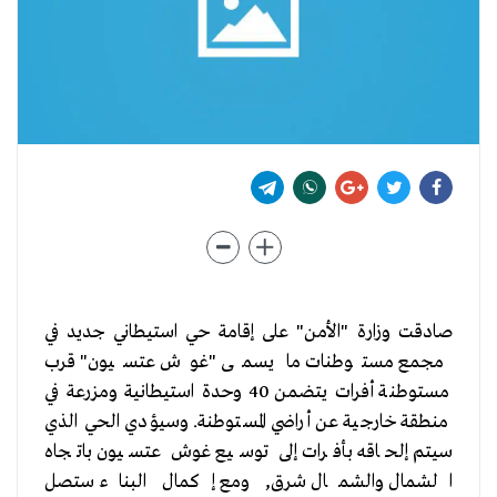
صادقت وزارة "الأمن" على إقامة حي استيطاني جديد في
مجمع مستوطنات ما يسمى "غوش عتسيون" قرب
مستوطنة أفرات يتضمن 40 وحدة استيطانية ومزرعة في
منطقة خارجية عن أراضي المستوطنة. وسيؤدي الحي الذي
سيتم إلحاقه بأفرات إلى توسيع غوش عتسيون باتجاه
الشمال والشمال شرق, ومع إكمال البناء ستصل