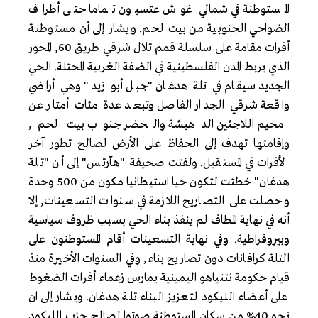
المستوطنة في شمالي غوش عتسيون تماما حتى أطراف
الضواحي الجنوبية من بيت لحم. ويشار إلى أن مستوطنة
أفرات مقامة على سلسلة قمم تلال شرقي طريق 60, المحور
الذي يربط المدن الفلسطينية في الضفة الغربية المحتلة. الحي
الجديد سيقام في تلة هدغان "جبل أبو زيد" وهي أراضي
واقعة شرقي الجدار الفاصل وتبعد عدة مئات أمتار عن
مخيم اللاجئين الدهيشة والخضر جنوب بيت لحم,
وإقامتها تهدف إلى الحفاظ على الأرض لصالح تطور آخر
لأفرات في المستقبل. ولفتت صحيفة "هآرتس" إلى أن "تلة
هدغان" خطتت لتكون حيا استيطانيا مكون من 500 وحدة
وحصلت على التصاريح اللازمة في سنوات التسعينات, إلا
أنه في نهاية المطاف لم ينفذ بناء الحي بسبب ظروف سياسية
وبيروقراطية. وفي نهاية التسعينات أقام المستوطنون على
التلة كرافانات دون تصاريح بناء, وفي السنوات الأخيرة منذ
قيام حكومة نتنياهو اليمينية يمارس زعماء أفرات الضغوط
على أعضاء الليكود لتعزيز البناء تلة هدغان. ويشار إلى ان
نحو 40% من سكان المستوطنة صوتوا لصالح حزب الليكود