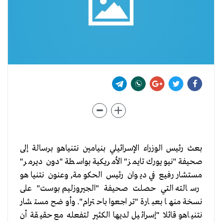
بعث رئيس الوزراء الإسرائيلي بنيامين نتنياهو برسالة إلى
صحيفة "نيويورك تايمز" الأمريكية بواسطة "دون ديرمر"
مستشار رفيع في ديوان رئيس الحكومة, وعنون نتنياهو
رسالته التي حصلت صحيفة "الجيروزليم بوست" على
نسخة منها بعبارة "تراجعوا باحترام". وأوضح مستشار
نتنياهو قائلا "إسرائيل لديها الكثير لتفعله مع حقيقة أن