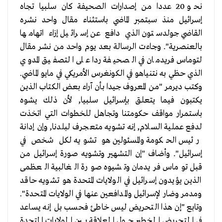
نحو 20 عددا من إصدارات الصحيفة كان سلبيا تجاه
إسرائيل منذ سبتمبر الماضي باستثناء مقال واحد نشره
القاضي جولدستون الذي دافع عن إسرائيل إزاء اتهامها
بالعنصرية". وجاءت الرسالة بعد يوم واحد من نشر مقال
لتوماس فريدمان في الصحيفة ردا على التصفيق المدوي
الذي حظي به نتنياهو في الكونغرس الأمريكي في مايو الماضي.
وكتب ديرمر "من المعروف جيدا بأن آراء بعض الكتاب الذين
يكتبون فيما يتعلق بإسرائيل سلبيا, لأن ذلك يشوه
باستمرار مواقف حكومتنا وتجاهل للخطوات التي اتخذت
لدفع عملية السلام, إنه تشويه متعجرف لبلدنا, وإن إدانة
رئيس الحكومة والمسئولين هو تشويه لكل شخص في
إسرائيل". وأضاف "إن التشهير وتشويه صورة إسرائيل من
قبل توماس فريدمان وتشيوه صورة الغالبية العظمى
الذين يؤيدون إسرائيل في الولايات المتحدة هو تشويه حاقد
ومدمر وضار لإسرائيل والمدافعين عنها في الولايات المتحدة".
وتابع "إن هذا التحريض ليس خاطئ فحسب بل إنه يساعد
في التحريض الخطير حول العلاقة بين الولايات المتحدة