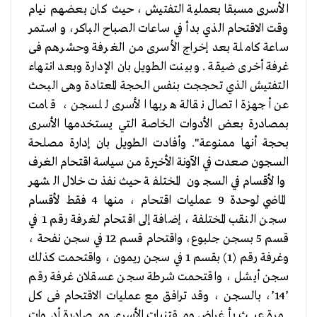
الأسرى مسبقا بعملية التفتيش ، حيث كان بعضهم نيام
وقت الاقتحام الذي بدأ في ساعات الصباح الباكر، و استمر
ساعة كاملة بعد إخراج الأسرى من الغرفة وحشرهم فى
غرفة أخرى ضيقة . وبينت الطويل بان الإدارة وبعد انتهاء
التفتيش الذي تحججت بنفس الحجة المعتادة وهى البحث
عن أجهزة اتصال نقالة هربها الأسرى للسجن ، قامت
بمصادرة بعض الأدوات الخاصة التي يستخدمها الأسرى
بحجة أنها ممنوعة". وأفادت الطويل بان إدارة مصلحة
السجون صعدت في الآونة الأخيرة من سياسة اقتحام الغرف
والأقسام في السجون المختلفة حيث نفذت خلال الشهر
الماضي لوحدة 9 عمليات اقتحام ، منها 4 فقط لأقسام
سجن النقب المختلفة ، إضافة إلى اقتحام لغرفة رقم 1 في
قسم 5 بسجن جلبوع، واقتحام قسم 12 في سجن نفحة ،
وغرفة رقم (1) بقسم 1 في سجن ريمون ، واقتحمت كذلك
سجن أيشل ، واقتحمت شرطة سجن عسقلان غرفة رقم
’14’، بالسجن ، وقد ترافق مع عمليات الاقتحام فى كل
مرة عبث بأغراض ومقتنيات الأسرى ومصادرة أدوات