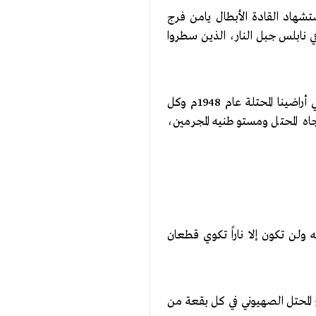
تشهاد القادة الأبطال يامن فرج
 نابلس جبل النار، الذين سطروا
في هذه الأيام ، في لحظات العزة والكرامة، تسطر جماهير شعبنا في القدس المحتلة وأهلنا الصامدين في أراضينا المحتلة عام 1948م وكل
اه المحتل ومستوطنيه المجرمين،
ن تكون إلا ناراً تكوي قطعان
لمحتل الصهيوني في كل بقعة من