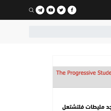
مجد مليطات فلتشتعل