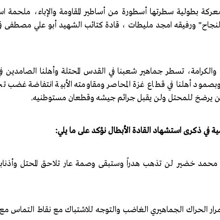
عركة بطولية سطرتها أسطورة من أساطير المقاومة والإباء، ملحمة اس
نجاح" ورفيقه امجد مليطات ، قادة كتائب الشهيد أبو علي مصطفى في
وبصمود أهلنا في قطاع غزة المحاصر ومقاومته الأبية انتفاضة غضب تج
لن يرضخ للمحتل ولن يقبل جرائم جيشه وقطعان مستوطنيه.
ية في ذكرى استشهاد القادة الأبطال نؤكد على ما يلي:
خضير لن تذهب هدراً وستبقى وصمة عار تلاحق المحتل وأذنابه ول
الحراك الجماهيري الغاضب والتوجه للاشتباك مع نقاط التماس مع ا