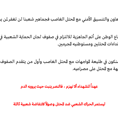
والتنسيق الأمني مع المحتل الغاصب فجماهير شعبنا لن تغفر لمن يط
الوطن على أتم الجاهزية للالتزام في صفوف لجان الحماية الشعبية في
داءات المحتلين ومستوطنيه المجرمين.
ن في طليعة المواجهات مع المحتل الغاصب وأول من يتقدم الصفوف ونؤ
جهة مع المحتل على مصراعيه.
عهداً للشهداء ألا نهزم ، فالنصر ينبت حيث يرويه الدم
ليستمر الحراك الشعبي ضد المحتل وصولاً لانتفاضة شعبية ثالثة