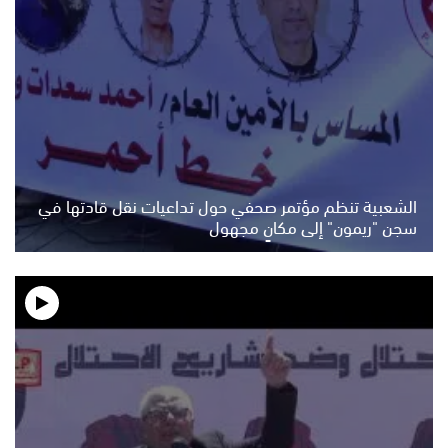
الشعبية تنظم مؤتمر صحفي حول تداعيات نقل قادتها في
سجن "ريمون" إلى مكانٍ مجهول