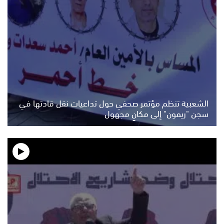
الشعبية تنظم مؤتمر صحفي حول تداعيات نقل قادتها في
سجن "ريمون" إلى مكانٍ مجهول