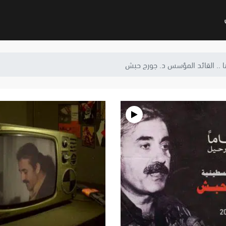
ا .. القائد المؤسس د. جورج حبش