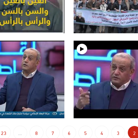
23
...
8
7
6
5
4
3
2