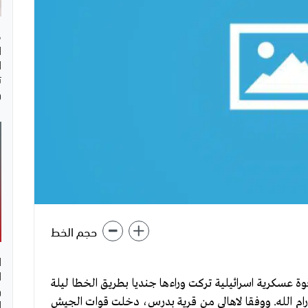
ف
ا
ا
ت
و
حجم الخط
ا
ا
ة عسكرية اسرائيلية تركت وراءها جنديا بطريق الخطا ليلة
و
ا
 رام الله. ووفقا لاهالي من قرية بدرس، دخلت قوات الجيش