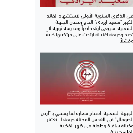
ي الذكرى السنوية الأولى لاستشهاد القائد
لكبير "سعيد ايزدي" الحاج رمضان الجبهة
لشعبية: سيبقى ارثه حاضراً ومدرسة ثورية لا
حيد وجريمة اغتياله ارتدت على مرتكبيها خيبةً
فشلاً
لجبهة الشعبية: افتتاح سفارة لما يسمى بـ "أرض
لصومال" في القدس المحتلة جريمة لا تُغتفر
خيانة سافرة وطعنة في ظهر القضية
لفلسطينية