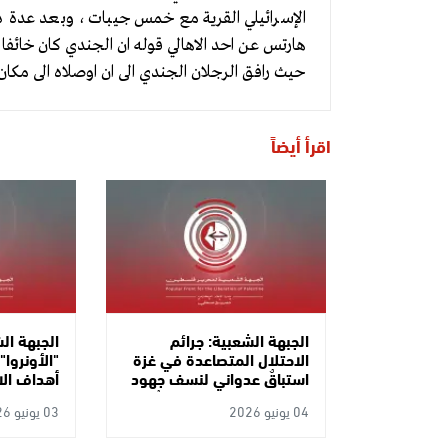
الإسرائيلي القرية مع خمس جيبات، وبعد عدة د
هارتس عن احد الاهالي قوله ان الجندي كان خائف
حيث رافق الرجلان الجندي الى ان اوصلاه الى مكان
اقرأ أيضاً
الجبهة الشعبية: جرائم
الجبهة ال
الاحتلال المتصاعدة في غزة
"الأونروا"
استباقٌ عدواني لنسف جهود
أهداف الا
وقف إطلاق النار وتكريسٌ
ممنهجة ل
04 يونيو 2026
03 يونيو 2026
لسياسات الإبادة والتطهير
العرقي