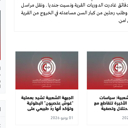
قائق غادرت الدوريات القرية ونسيت جنديا . ونقل مراسل
ا وطلب رجلين من كبار السن مساعدته في الخروج من القرية
 امن.
ا
م
و
ا
شعبية: سياسات
الجبهة الشعبية تشيد بعملية
 الأخيرة تتقاطع مع
"غوش عتصيون" البطولية
ا
حتلال وتصفيةٌ
وتؤكد أنها ردٌ طبيعي على
حقوق الموظفين
جرائم الاحتلال
01 يونيو 2026