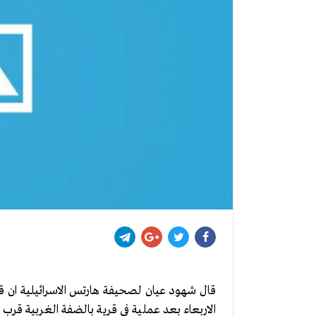
قال شهود عيان لصحيفة هارتس الاسرائيلية ان قو
الاربعاء بعد عملية في قرية بالضفة الغربية قرب