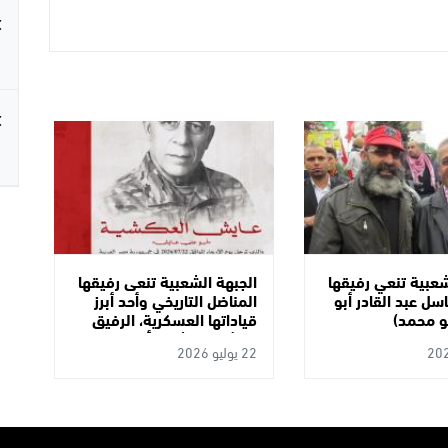
شعبية تنعي رفيقها
الجبهة الشعبية تنعى رفيقها
سل عبد القادر أبو
المناضل التاريخي وأحد أبرز
و محمد)
قياداتها العسكرية، الرفيق
عايش العكشية "أبو علي
22 يوليو 2026
عايش"