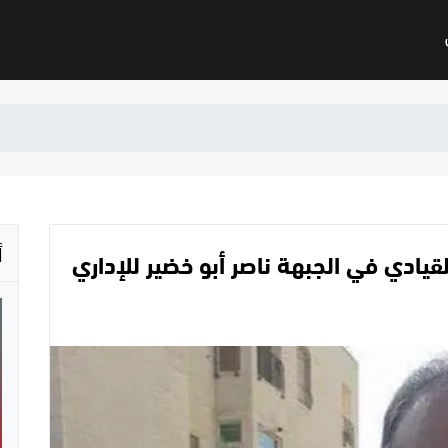
أ
يادي في الجبهة ناصر أبو خضير للإداري