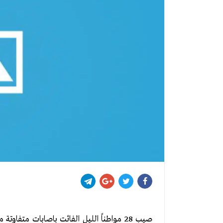
صيب 28 مواطناً الليل الفائت باصابات متف