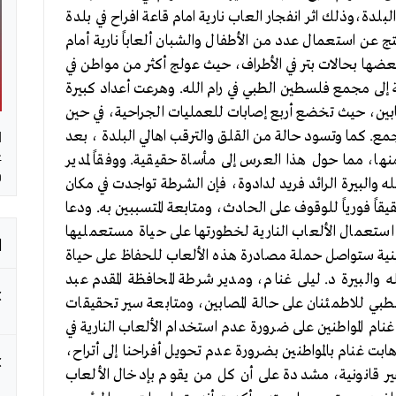
لدة،وذلك اثر انفجار العاب نارية امام قاعة افراح في بلدة
تج عن استعمال عدد من الأطفال والشبان ألعاباً نارية أمام
 بعضها بحالات بتر في الأطراف، حيث عولج أكثر من مواطن في
الداخلية في البلدة، فيما نقلت 19 إصابة إلى مجمع فلسطين الطبي في رام الله. وهرعت أعداد كبيرة
ابين، حيث تخضع أربع إصابات للعمليات الجراحية، في حين
ا
جمع. كما وتسود حالة من القلق والترقب اهالي البلدة ، بعد
غ
نها، مما حول هذا العرس إلى مأساة حقيقية. ووفقاً لمدير
و
له والبيرة الرائد فريد لدادوة، فإن الشرطة تواجدت في مكان
ً فورياً للوقوف على الحادث، ومتابعة المتسببين به. ودعا
م استعمال الألعاب النارية لخطورتها على حياة مستعمليها
ا
نية ستواصل حملة مصادرة هذه الألعاب للحفاظ على حياة
له والبيرة د. ليلى غنام، ومدير شرطة المحافظة المقدم عبد
بي للاطمئنان على حالة المصابين، ومتابعة سير تحقيقات
غنام المواطنين على ضرورة عدم استخدام الألعاب النارية في
أهابت غنام بالمواطنين بضرورة عدم تحويل أفراحنا إلى أتراح،
غير قانونية، مشددة على أن كل من يقوم بإدخال الألعاب