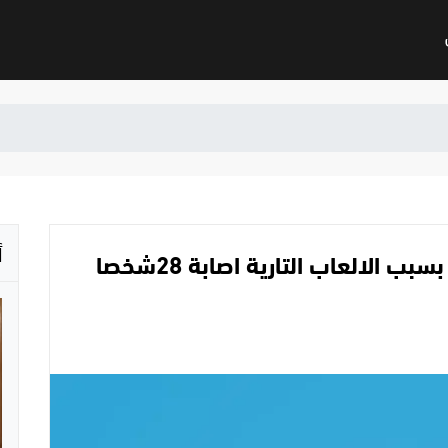
أ
عرس في رام الله يتحول الى مأتم بسبب الالعاب التارية اصابة 28شخصا