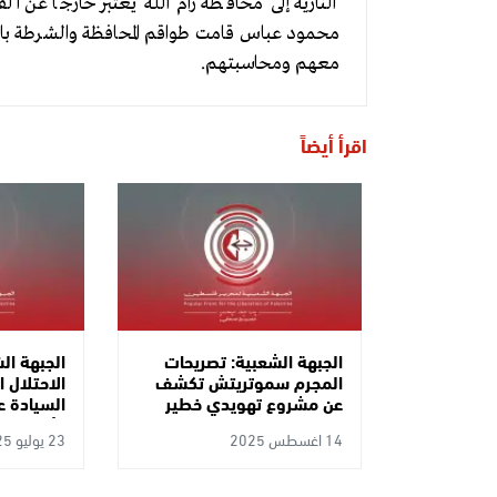
النارية إلى محافظة رام الله يعتبر خارجا عن 
محمود عباس قامت طواقم المحافظة والشرطة باس
معهم ومحاسبتهم.
اقرأ أيضاً
الجبهة الشعبية: تصريحات
الجبهة الش
المجرم سموتريتش تكشف
الاحتلال 
عن مشروع تهويدي خطير
السيادة ع
للسيطرة الكاملة على الضفة
الأردن تص
14 اغسطس 2025
23 يوليو 2025
وتهجير شعبنا
يتجزأ من
وتهويد ال