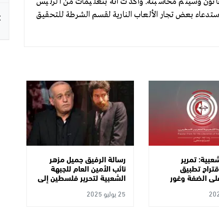
القانون وسيتم محاسبته. وأكدت أنه بتعليمات من الرئيس
تدعاء بعض تجار الألعاب النارية لقسم الشرطة للتحقيق
عبية: تمرير
رسالة الرفيق جميل مزهر
اقتراح تطبيق
نائب الأمين العام للجبهة
لى الضفة وغور
الشعبية لتحرير فلسطين إلى
عيد خطير وجزء لا
المناضل الكبير الرفيق جورج
25 يوليو 2025
 مخططات استيطان
إبراهيم عبد الله بمناسبة
ضفة وتهجير سكانها
تحرره من السجون الفرنسية