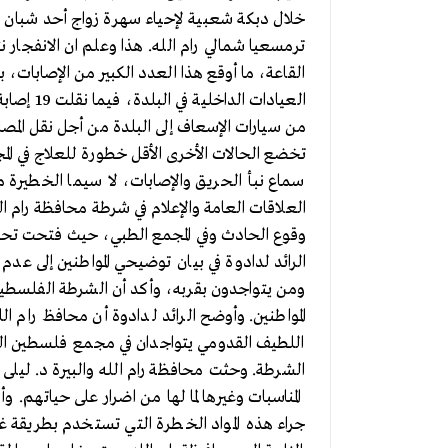
خلال دبكة شعبية لإحياء سهرة زواج أحد شبان الب
ترمسعيا شمالي رام الله. هذا وعلم ان الانفجار ن
القاعة، ما أوقع هذا العدد الكبير من الإصابات،
العيادات 
من سيارات الإسعاف إلى البلدة من أجل نقل المص
تخضع الحالات الأخرى الأقل خطورة للعلاج في الم
سماع نبأ الحريق والإصابات، لا سيما الخطيرة م
العلاقات العامة والإعلام في شرطة محافظة رام ال
وقوع الحادث وفي المجمع الطبي، حيث فتحت تحقيقا
الرائد لدادوة في بيان توضيحي المواطنين إلى عد
ومن يتواجدون بقربه، وأكد أن الشرطة الفلسطي
المواطنين. وأوضح الرائد لدادوة أن محافظ رام ال
اللطيف القدومي يتواجدان في مجمع فلسطين الط
الشرطة. وحثت محافظة رام الله والبيرة د. ليلى 
المناسبات وغيرها لما لها من اضرار على حياتهم. و
جراء هذه المواد الخطرة التي تستخدم بطريقة 