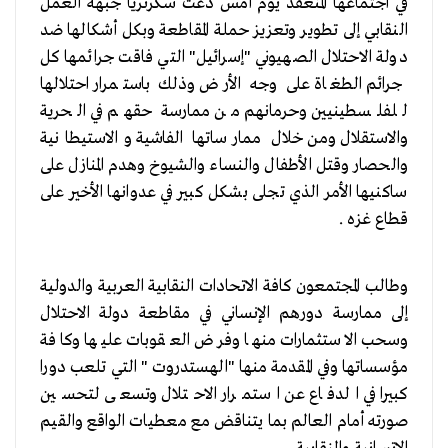
في اجتماعها المنعقد يوم أمس دعت سكرتريا جبهة العمل
النقابي إلى تطوير وتعزيز حملة المقاطعة وبكل أشكالها ضد
دولة الاحتلال الصهيوني "إسرائيل" التي فاقت جرائمها كل
جرائم الطغاة على وجه الأرض وذلك باستمرار احتلالها
للفلسطينيين وحرمانهم من ممارسة حقهم في الحرية
والاستقلال ومن خلال ممارساتها الفاشية والاستيطانية
والحصار وقتل الأطفال والنساء والشيوخ وهدم المنازل على
ساكنيها الأمر الذي تجلى بشكل كبير في عدوانها الأخير على
قطاع غزه .
وطالب المجتمعون كافة الاتحادات النقابية العربية والدولية
إلى ممارسة دورهم الإنساني في مقاطعة دولة الاحتلال
وسحب الاستثمارات منها وفرض العقوبات عليها وكافة
مؤسساتها وفي المقدمة منها "الهستدروت " التي تلعب دورا
كبيرا في الدفاع عن استمرار الاحتلال وتسعى لتحسين
صورته أمام العالم بما يتناقض مع معطيات الواقع والقيم