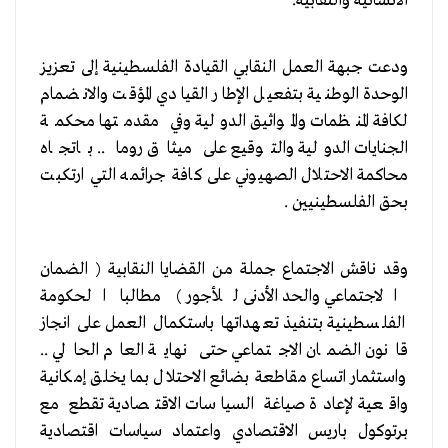
الاتسانية والنقابية.
ودعت جبهة العمل النقابي القيادة الفلسطينية إلى تعزيز
الوحدة الوطنية بتفعيل الإطار القيادي المؤقت والانضمام
لكافة المنظمات والمواثيق الدولية وفي مقدمتها محكمة
الجنايات الدولية والتوقيع على ميثاق روما .. باتجاه
محاكمة الاحتلال الصهيوني على كافة جرائمه التي ارتكبت
بحق الفلسطينيين .
وقد ناقش الاجتماع جملة من القضايا النقابية ( الضمان
الاجتماعي والحد الأدنى للأجور ) مطالبا الحكومة
الفلسطينية بتنفيذ تعهداتها باستكمال العمل على انجاز
قانون الضمان الاجتماعي حتى نهاية العام الحالي ..
واستثمار اتساع مقاطعة بضائع الاحتلال بما يخلق إمكانية
واقعية لإعادة صياغة السياسات الاقتصادية تقطع مع
برتوكول باريس الاقتصادي واعتماد سياسات اقتصادية