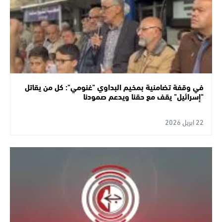
في وقفة تضامنية بمخيم البداوي "غنومي": كل من يقاتل
"إسرائيل" يقف مع حقنا ويدعم صمودنا
22 ابريل 2026