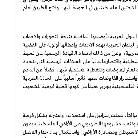
اجئين الفلسطينيين في العودة اليها، وفتح الطريق أمام
لدول العربية بأوضاعها الداخلية نتيجة التطورات والاحداث
البلدان العربية بهذه الاحداث وإعطائها أولوية على القضية
العربية، وعزز من ذلك ابتعاد القيادة الرسمية عن المحيط
ينية واقتصارها غالباً على العلاقات الرسمية التي تتحدد
 تعثر المفاوضات ولتغطية الاستمرار فيها، فضلاً عن الدعم
واستمرار المفاوضات معها تأثيراً سلبياً على الحالة العربية
 الفلسطينية يجري بعيداً عن كونها قضية قومية للشعوب
و مؤقتاً، عملت إسرائيل على استغلاله، واعتبرته يشكل فرصة
ة وتنفيذ مشروعها الصهيوني على الأراضي الفلسطينية بدون
ستيطان ومصادرة الأراضي، واستكمال بناء جدار الفصل