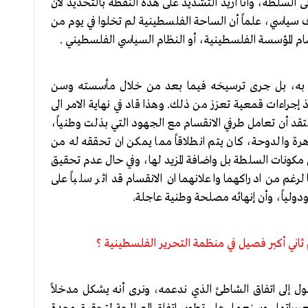
لى السلطة، وأنا أريد التشديد على هذه النقطة بالتحديد لان
 سياسي، علماً أن الساحة الفلسطينية لم تخلوا في يوم من
سام المؤسسة الفلسطينية، أو النظام السياسي الفلسطيني .
أ به، بل جرى ترسيخه فيما بعد من خلال مأسسته وسن
جراءات قمعية تعزز من ذلك. وهذا قاد في نهاية الامر الى
د أن تعامل طرفي الانقسام مع الجهود التي بذلت وطنياً،
رة والدوحة، كان يتم انطلاقاً مما يمكن ان تحققه له من
ونات السلطة بل واضافة المزيد لها، وفي حال عدم تحقيق
رغم من ادراكهما واعلانهما ان الانقسام قد اثر سلباً على
 ودولياً، وأن إنهائه مصلحة وطنية عاجلة.
ثاني أكبر فصيل في منظمة التحرير الفلسطينية ؟
صول إلى اتفاق الشاطئ الذي ندعمه، ونرى أنه يشكل مدخلاً