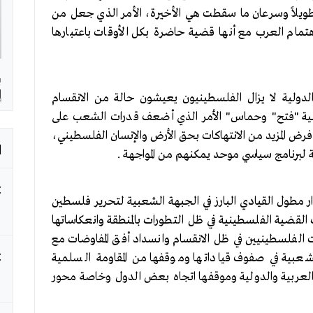
طويلاً وسرعان ما سقطت هي الأخيرة، الأمر الذي جعل من
تمام العرب مع أنها قضية حاضرة بكل الأوقات باعتبارها
ب
إ
الدولية لا يزال الفلسطينيون يعيشون حالة من الانقسام
نية "فتح" وحماس" الأمر الذي أضعف قدرات الشعب على
 فرض المزيد من الانتهاكات بحق الأرض والإنسان الفلسطيني،
ا
 لبرنامج سياسي موحد يمكنهم من المواجهة .
ر مطول القيادي البارز في الجبهة الشعبية لتحرير فلسطين
لقضية الفلسطينية في ظل التطورات بالمنطقة وانعكاساتها
لفلسطينيين في ظل الانقسام وانسداد أفق المفاوضات مع
 الشعبية في صفوف قياداتها وموقفها من المقاومة السلمية
والعربية والدولية وموقفها اتجاه بعض الدول وخاصة محور