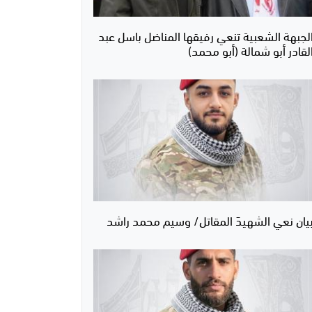
لجبهة الشعبية تنعي رفيقها المناضل باسل عبد
لقادر أبو شمالة (أبو محمد)
يان نعي الشهيدَ المقاتل/ وسيم محمد راشد