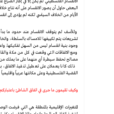
الانقسام الفلسطيني لم يكن إلا في إطار الصراع ع
البعض حاول أن يصور الانقسام على أنه نتاج خلاف
الأيام من الخلاف السياسي لكنه لم يؤدى إلى انق
وللأسف لم يتوقف الانقسام عند حدود ما بد
تشريعات يتم تكييفها للامساك بالسلطة، واتخاذ إ
وجود بنية انقسام ليس من السهل تفكيكها. واعتق
ومع الاتفاقات التي وقعت في كل من مكة والقاه
مصالح تحفظ سيطرة أي منهما على ما يملك من مك
ذلك كانا يعملان على تعطيل تنفيذ الاتفاق، بال
القضية الفلسطينية وعلى مكانتها عربياً واقليمياً
وكيف تقيمون ما جرى في اتفاق الشاطئ باعتباركم 
المتغيرات الإقليمية بالمنطقة هي التي فرضت الو