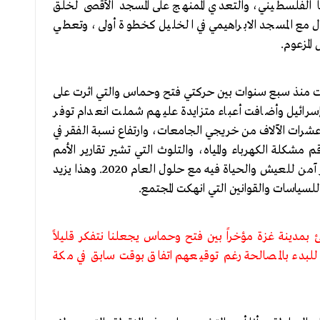
لفلسطيني، والتعدي الممنهج على المسجد الأقصى لخلق
ل مع المسجد الابراهيمي في الخليل كخطوة أولى، وتعطي
المزعوم.
عت منذ سبع سنوات بين حركتي فتح وحماس والتي اثرت على
رائيل وأضافت أعباء متزايدة عليهم شملت انعدام توفر
شرات الآلاف من خريجي الجامعات، وارتفاع نسبة الفقر في
 40%، فضلاً عن تفاقم مشكلة الكهرباء والمياه، والتلوث التي تشير تقارير الأمم
المتحدة على انها ستجعل من قطاع غزة مكاناً غير آمن للعيش والحياة فيه مع حلول العام 2020. وهذا يزيد
ياسات والقوانين التي انهكت المجتمع.
 بمدينة غزة مؤخراً بين فتح وحماس يجعلنا نتفكر قليلاً
د للبدء بالمصالحة رغم توقيعهم اتفاق بوقت سابق في مكة