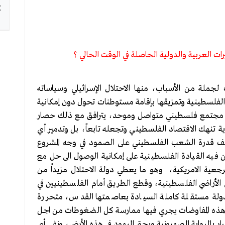
ت العربية والدولية الحاصلة في الوقت الحالي ؟
لة من الأسباب، منها الاحتلال الإسرائيلي وسياساته
 الفلسطينية وتمزيقها بإقامة مستوطنات تحول دون إمكانية
د مجتمع فلسطيني متواصل وموحد، يترافق مع ذلك حصار
 تنهك الاقتصاد الفلسطيني وتجعله تابعاً، بل وتدمير أي
ضعف قدرة الشعب الفلسطيني على الصمود في وجه المشروع
فيه القيادة الفلسطينية على إمكانية الوصول الى حل مع
بالمرجعية الامريكية، وهو ما يعطي دولة الاحتلال مزيداً من
الأراضي الفلسطينية، وقطع الطريق أمام الفلسطينيين في
ة دولة مستقلة كاملة السيادة بعاصمتها القدس، متحررة
 هذه المفاوضات يجري فيها ممارسة كل الضغوطات من اجل
رار بالرواية الصهيونية وبحق اليهود في هذه الأرض، ونفي أي