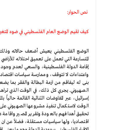
نص الحوار:
كيف تقيم الوضع العام الفلسطيني في ضوء المتغيرا
الوضع الفلسطيني يعيش أضعف حالاته وذلك لجم
المتسارعة التي تعمل على تعميق احتلاله للأراضي
إقامة الدولة الفلسطينية، والسعي لعدم وجو
واعتداءات لا تتوقف، وممارسة سياسات اقتصادية
بنى له ليفاقم من ازمة البطالة والفقر بما ي
الصهيوني. يجري كل ذلك، في الوقت الذي تراهن 
إسرائيل، عبر المفاوضات الثنائية القائمة حالياً 
الوقت لاستكمال تنفيذ مشروعها الصهيوني على 
تحقيق أهدافهم بالعودة وتقرير المصير واقام
اقتصاديا، ولها سياسيات مستقلة، فضلاً عن ان
الإقرار الفلسطيني بيهودية الدولة وهو ما يعني إق