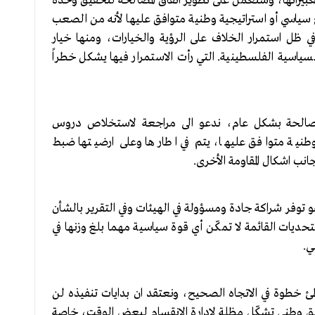
 تعبيراتها، وسنعمل على تطوير اتفاق المصالحة لتحقيق وحدة
 سياسي أو استراتيجية وطنية متوافق عليها لأنه من الصعب
ل استمرار الخلاف على الرؤية والخيارات، ومنها خيار
 السياسية الفلسطينية. التي رأت الاستمرار فيها يشكل خطراً
لمصالحة بشكل عام، ندعو الى مراجعة لاستخلاص دروس
وطنية متوافق عليها، يتم في اطارها وعلى ارضيتها ضبط
نب اشكال المقاومة الأخرى.
هو توفر شراكة جادة ومسؤولة في الهيئات وفي التقرير بالشأن
ديات القائمة لا تمكّن أي قوة سياسية مهما بلغ وزنها في
ي.
ئ خطوة في الاتجاه الصحيح، ونعتقد ان بدايات تنفيذه لن
افق وطني تشكّل مظلة لإدارة الانقسام لبعض الوقت، خاصة