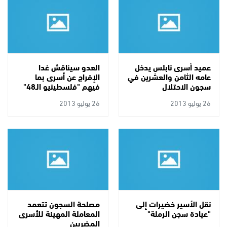
عميد أسرى نابلس يدخل
العدو سيناقش غدا
عامه الثامن والعشرين في
الإفراج عن أسرى بما
سجون الاحتلال
فيهم "فلسطينيو الـ48"
26 يوليو 2013
26 يوليو 2013
نقل الأسير خضيرات إلى
مصلحة السجون تتعمد
"عيادة سجن الرملة"
المعاملة المهينة للأسرى
المضربين