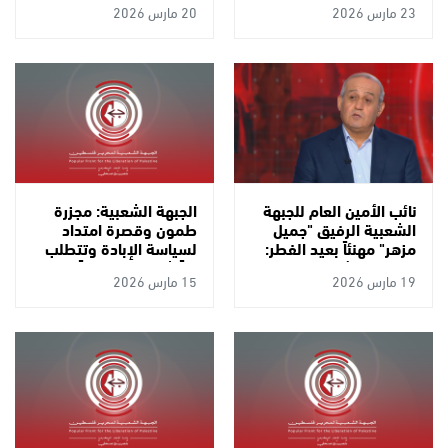
23 مارس 2026
20 مارس 2026
نائب الأمين العام للجبهة
الجبهة الشعبية: مجزرة
الشعبية الرفيق "جميل
طمون وقصرة امتداد
مزهر" مهنئاً بعيد الفطر:
لسياسة الإبادة وتتطلب
"صمودنا وثباتنا هو العيد
رداً شاملاً وتوسيعاً لدائرة
19 مارس 2026
15 مارس 2026
الحقيقي.. وكسر العدوان
الاشتباك
الصهيوني-الأمريكي
وبلسمة جراح شعبنا هو
فعل نضالي كفاحي"