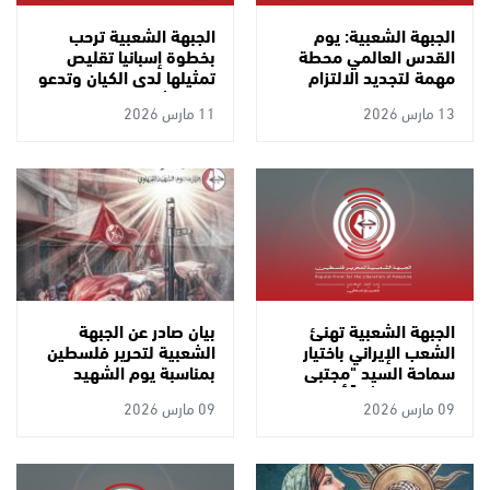
الجبهة الشعبية: يوم
الجبهة الشعبية ترحب
القدس العالمي محطة
بخطوة إسبانيا تقليص
مهمة لتجديد الالتزام
تمثيلها لدى الكيان وتدعو
بالقدس وفلسطين
لقطعٍ شاملٍ للعلاقات
13 مارس 2026
11 مارس 2026
ومناسبة لاستنهاض
معه
طاقات الشعوب الحرة في
مواجهة الجرائم الصهيونية
والأمريكية.
الجبهة الشعبية تهنئ
بيان صادر عن الجبهة
الشعب الإيراني باختيار
الشعبية لتحرير فلسطين
سماحة السيد "مجتبى
بمناسبة يوم الشهيد
خامنئي" مرشداً أعلى
الجبهاوي
09 مارس 2026
09 مارس 2026
للثورة الإسلامية