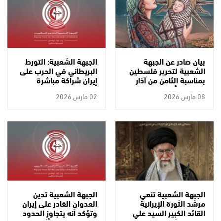
بيان صادر عن الجبهة
الجبهة الشعبية: التورط
الشعبية لتحرير فلسطين
البريطاني في الحرب على
بمناسبة الثامن من آذار
إيران شراكة مباشرة
(يوم المرأة العالمي)
وندعو القوى الحرة في
08 مارس 2026
02 مارس 2026
بريطانيا لمحاصرة نهج
"ستارمر" الاستعماري
الجبهة الشعبية تنعي
الجبهة الشعبية تدين
مرشد الثورة الإيرانية
العدوان الغادر على إيران
القائد الكبير السيد علي
وتؤكد أنه يتجاوز الحدود