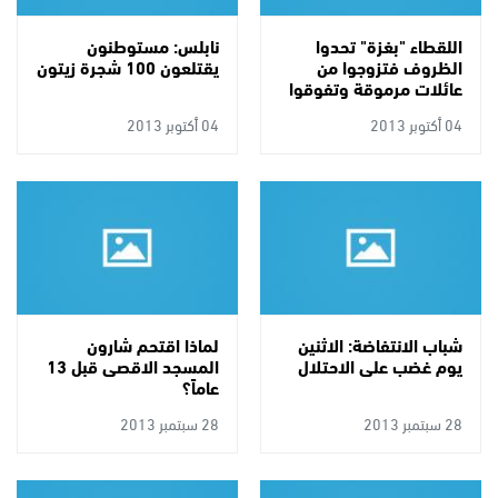
اللقطاء "بغزة" تحدوا
نابلس: مستوطنون
الظروف فتزوجوا من
يقتلعون 100 شجرة زيتون
عائلات مرموقة وتفوقوا
في دراستهم
04 أكتوبر 2013
04 أكتوبر 2013
شباب الانتفاضة: الاثنين
لماذا اقتحم شارون
يوم غضب على الاحتلال
المسجد الاقصى قبل 13
عاماً؟
28 سبتمبر 2013
28 سبتمبر 2013