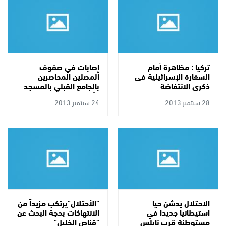
تركيا : مظاهرة أمام
إصابات في صفوف
السفارة الإسرائيلية فى
المصلين المحاصرين
ذكرى الانتفاضة
بالجامع القبلي بالمسجد
الأقصى
28 سبتمبر 2013
24 سبتمبر 2013
الاحتلال يدشن حيا
"الأحتلال"يرتكب مزيداً من
استيطانيا جديدا في
الانتهاكات بحجة البحث عن
مستوطنة قرب نابلس
"قناص الخليل"