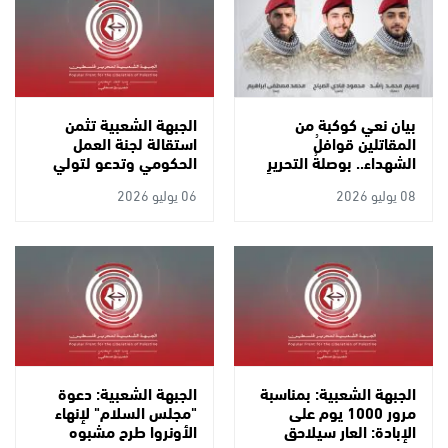
بيان نعي كوكبة من
الجبهة الشعبية تثمن
المقاتلين قوافلُ
استقالة لجنة العمل
الشهداء.. بوصلةُ التحريرِ
الحكومي وتدعو لتولي
والعودة
اللجنة الوطنية مهامها
08 يوليو 2026
06 يوليو 2026
فوراً وتدين مماطلة
“مجلس السلام”
الجبهة الشعبية: بمناسبة
الجبهة الشعبية: دعوة
مرور 1000 يوم على
"مجلس السلام" لإنهاء
الإبادة: العار سيلاحق
الأونروا طرح مشبوه