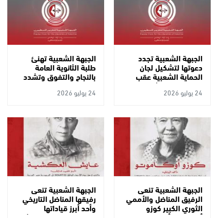
الجبهة الشعبية تجدد
الجبهة الشعبية تهنئ
دعوتها لتشكيل لجان
طلبة الثانوية العامة
الحماية الشعبية عقب
بالنجاح والتفوق وتشدد
مجزرة "تل" وتشيد بعملية
على حماية مسيرتهم
24 يوليو 2026
24 يوليو 2026
إطلاق النار البطولية
الأكاديمية ورفض تحويل
شمال الضفة
التعليم إلى سلعة
الجبهة الشعبية تنعى
الجبهة الشعبية تنعى
الرفيق المناضل والأممي
رفيقها المناضل التاريخي
الثوري الكبير كوزو
وأحد أبرز قياداتها
أوكاموتو (أحمد الياباني)
العسكرية، الرفيق عايش