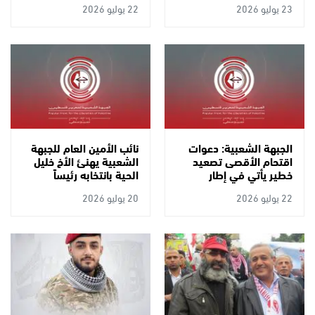
23 يوليو 2026
22 يوليو 2026
أحد أبطال ملحمة مطار
العكشية "أبو علي عايش"
اللد البطولية الخالدة
الجبهة الشعبية: دعوات
نائب الأمين العام للجبهة
اقتحام الأقصى تصعيد
الشعبية يهنئ الأخ خليل
خطير يأتي في إطار
الحية بانتخابه رئيساً
المخططات المتسارعة
للمكتب السياسي لحركة
22 يوليو 2026
20 يوليو 2026
لتهويد الأقصى
حماس