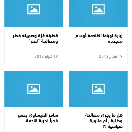
زيارة اوباما القادمة،أوهام
قطرنة غزة وصهينة قطر
متجددة
ومصالحة "لعم"
19 فبراير 2013
19 فبراير 2013
هل ما يجري مصالحة
سامر العيساوي يصنع
وطنية , أم مناورة
فجراً لحرية قادمة
سياسية ؟!