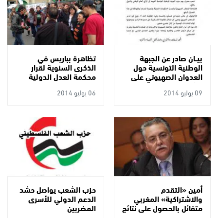
بيــان صادر عن الجبهة
تظاهرة بباريس في
الوطنية التونسية حول
الذكرى السنوية لقرار
العدوان الصهيوني على
محكمة العدل الدولية
الشعب الفلسطيني
بإدانة بناء جدار الفصل
09 يوليو 2014
06 يوليو 2014
أمين «التقدم
حزب الشعب يواصل حشد
والاشتراكية» المغربي
الدعم الدولي للأسرى
متفائل بالحصول على نتائج
المضربين
مميزة خلال الانتخابات