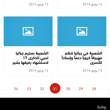
تكبيلها ومطاردتها
13 يونيو 2014
13 يونيو 2014
الشعبية في جباليا تنظم
الشعبية بمخيم جباليا
مهرجاناً كروياً دعماً وإسناداً
تحيي الذكرى 17
للأسرى
لاستشهاد رفيقها بشير
الحوم
13 يونيو 2014
12 يونيو 2014
...
34
33
32
31
30
29
28
...
روابط