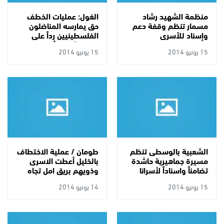
منظمة الشهيد رشاد
الغول: عمليات الخطف
مسمار تنظم وقفة دعم
حق يمارسه المناضلون
وإسناد للأسرى
الفلسطينيين رداً على
خطف شعب بأكمله
15 يونيو 2014
15 يونيو 2014
الشعبية بالوسطى تنظم
طومان / عملية الاختطاف
مسيرة جماهيرية حاشدة
بالخليل أعطت الاسرى
تضامناً واسناداً لأسرانا
وذويهم بريق امل تجاه
البواسل
تبيض السجون
15 يونيو 2014
14 يونيو 2014