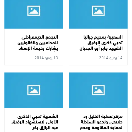
الشعبية بمخيم جباليا
التجمع الديمقراطي
تحيي ذكرى الرفيق
للمحاميين والقانونيين
الشهيد جابر أبو الجديان
يشارك بخيمة الإسناد
للأسرى
14 يونيو 2014
13 يونيو 2014
مزهر:عملية الخليل رد
الشعبية تحيي الذكرى
طبيعي وندعو السلطة
الأولى لاستشهاد الرفيق
لحماية المقاومة وعدم
عبد الرازق بكر