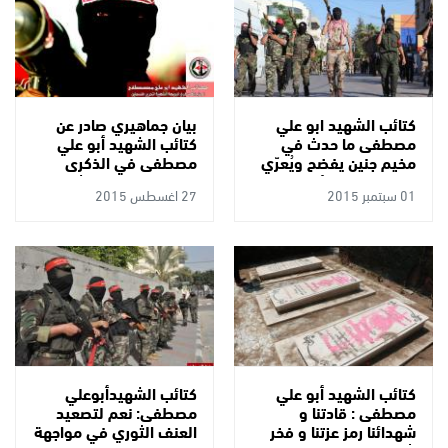
كتائب الشهيد ابو علي
بيان جماهيري صادر عن
مصطفى ما حدث في
كتائب الشهيد أبو علي
مخيم جنين يفضح ويُعرّي
مصطفى في الذكرى
دور التنسيق الأمني الذي
السنوية الرابعة عشر
01 سبتمبر 2015
27 اغسطس 2015
لا يخدم إلاّ الاحتلال
لصعود قمر الشهداء أبو
علي مصطفى
كتائب الشهيد أبو علي
كتائب الشهيدأبوعلي
مصطفى : قادتنا و
مصطفى: نعم لتصعيد
شهدائنا رمز عزتنا و فخر
العنف الثوري في مواجهة