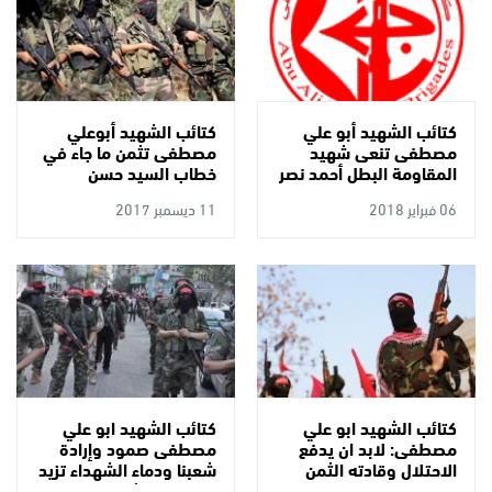
كتائب الشهيد أبو علي
كتائب الشهيد أبوعلي
مصطفى تنعى شهيد
مصطفى تثمن ما جاء في
المقاومة البطل أحمد نصر
خطاب السيد حسن
جرار
نصرالله وتضم صوتها من
06 فبراير 2018
11 ديسمبر 2017
أجل تشكيل تحالف لفصائل
المقاومة
كتائب الشهيد ابو علي
كتائب الشهيد ابو علي
مصطفى: لابد ان يدفع
مصطفى صمود وإرادة
الاحتلال وقادته الثمن
شعبنا ودماء الشهداء تزيد
على هذه الجريمة الجبانة
الانتفاضة اشتعالاً