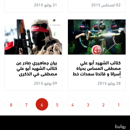
شعبنا المساس بهم خط
الإرهاب الصهيوني
02 اغسطس 2015
31 يوليو 2015
أحمر
كتائب الشهيد أبو علي
بيان جماهيري صادر عن
مصطفى المساس بحياة
كتائب الشهيد أبو علي
أسرانا و قائدنا سعدات خط
مصطفى في الذكرى
أحمر
الأولى للعدوان الصهيوني
28 يوليو 2015
09 يوليو 2015
على غزة
8
7
6
5
4
3
2
1
روابط