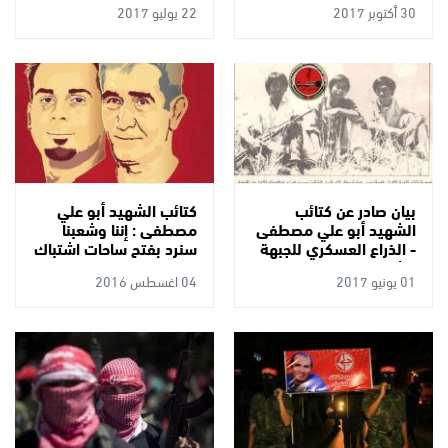
30 أكتوبر 2017
22 يوليو 2017
بيان صادر عن كتائب
كتائب الشهيد أبو علي
الشهيد أبو علي مصطفى
مصطفى : إننا وشعبنا
- الذراع العسكري للجبهة
سنرد بفتح ساحات اشتباك
الشعبية لتحرير فلسطين
على جرائم الاحتلال بحق
01 يونيو 2017
04 اغسطس 2016
بمناسبة الذكرى ال 45
الأسرى
لعملية اللد البطولية
النوعية.