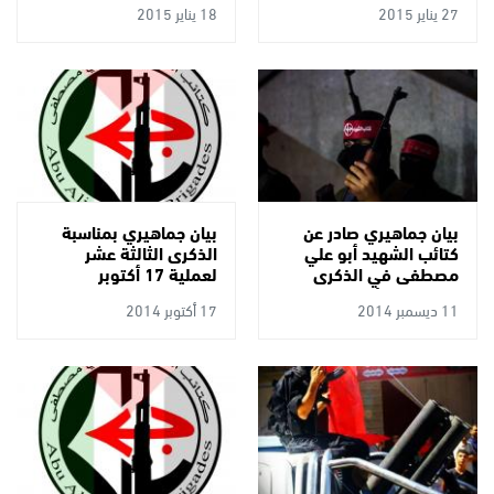
27 يناير 2015
18 يناير 2015
الحكيم المؤسس د.جورج
حبش
بيان جماهيري صادر عن
بيان جماهيري بمناسبة
كتائب الشهيد أبو علي
الذكرى الثالثة عشر
مصطفى في الذكرى
لعملية 17 أكتوبر
السابعة والأربعين
البطولية
11 ديسمبر 2014
17 أكتوبر 2014
للانطلاقة