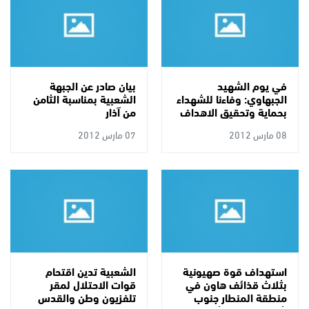
في يوم الشهيد
بيان صادر عن الجبهة
الجبهاوي: وفاءنا للشهداء
الشعبية بمناسبة الثامن
بحماية وتحقيق الاهداف
من آذار
التي قضوا من اجلها
08 مارس 2012
07 مارس 2012
استهداف قوة صهيونية
الشعبية تدين اقتحام
بثلاث قذائف هاون في
قوات الاحتلال لمقر
منطقة المنطار جنوب
تلفزيون وطن والقدس