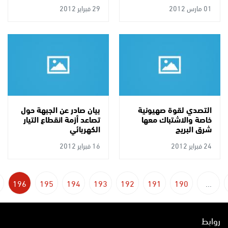
شرق ناحل عوز شرق غزة
التربوي ادانت الجبهة
01 مارس 2012
29 فبراير 2012
التصدي لقوة صهيونية
بيان صادر عن الجبهة حول
خاصة والاشتباك معها
تصاعد أزمة انقطاع التيار
شرق البريج
الكهربائي
24 فبراير 2012
16 فبراير 2012
196
195
194
193
192
191
190
...
روابط