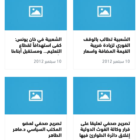
الشعبية تطالب بالوقف
الشعبية في خان يونس:
الفوري لزيادة ضريبة
كفى استهدافاً لقطاع
القيمة المضافة واسعار
التعليم... ومستقبل أبناءنا
الخبز والمحروقات
الأكاديمي
10 سبتمبر 2012
10 سبتمبر 2012
تصريح صحفي تعليقا على
تصريح صحفي لعضو
قرار وكالة الغوث الدولية
المكتب السياسي د.ماهر
إغلاق دائرة الطوارئ فيها
الطاهر