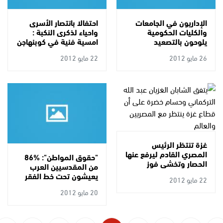
الإداريون في الجامعات
احتفالا بانتصار الأسرى
والكليات الحكومية
واحياء لذكرى النكبة :
يلوحون بالتصعيد
امسية فنية في كوبنهاجن
26 مايو 2012
22 مايو 2012
غزة تنتظر الرئيس
المصري القادم ليرفع عنها
"حقوق المواطن": %86
الحصار وتخشى فوز
من المقدسيين العرب
الفلول
يعيشون تحت خط الفقر
22 مايو 2012
20 مايو 2012