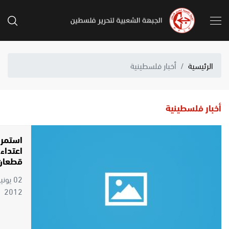
الرئيسية
أخبار فلسطينية
أخبار فلسطينية
استمرا
اعتداء
قطعان
المست
02 يوني
على أش
2012
الزيتون