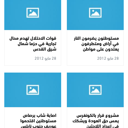
مستوطنون يضرمون النار
قوات الاحتلال تهدم محال
في أراض ومتطرفون
تجارية في حزما شمال
يعتدون على مواطن
شرق القدس
بالقدس
28 مايو 2012
28 مايو 2012
مشروع قرار بالكونغرس
اصابة شاب برصاص
يمس حق العودة ويشكك
مستوطنين اقتحموا
في اعداد اللاجئين
عوريف جنوب نابلس