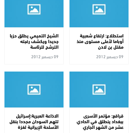
استطلاع: ارتفاع شعبية
الشيخ التميمي يطلق حزبا
أوباما لأعلى مستوى منذ
جديدا ويكشف رغبته
مقتل بن لادن
الترشح للرئاسة
09 ديسمبر 2012
09 ديسمبر 2012
قراقع: مؤتمر الأسرى
الاذاعة العبرية:إسرائيل
ببغداد ينطلق في الحادي
تتهم السودان مجددا بنقل
عشر من الشهر الجاري
الأسلحة الإيرانية لغزة