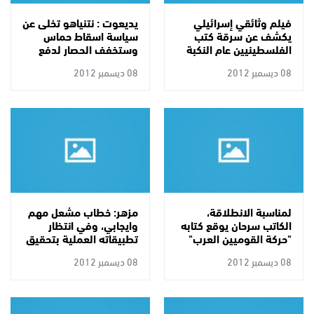
فيلم وثائقي إسرائيلي
يديعوت : نتنياهو تخلى عن
يكشف عن سرقة كتب
سياسة اسقاط حماس
الفلسطينيين عام النكبة
وستخفف الحصار لدفع
حماس لاحضان السنية
08 ديسمبر 2012
08 ديسمبر 2012
لمناسبة الانطلاقة،
مزهر: خطاب مشعل مهم
الكاتب سرحان يوقع كتابه
وايجابي، وفي انتظار
"حركة القوميين العرب"
تطبيقاته العملية بتحقيق
في لبنان
المصالحة
08 ديسمبر 2012
08 ديسمبر 2012